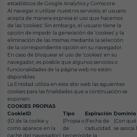
estadísticos de Google Analytics y Comscore.
Al navegar o utilizar nuestros servicios, el usuario
acepta de manera expresa el uso que hacemos
de las 'cookies'. Sin embargo, el usuario tiene la
opción de impedir la generación de 'cookies' y la
eliminación de las mismas mediante la selección
de la correspondiente opción en su navegador.
En caso de bloquear el uso de 'cookies' en su
navegador, es posible que algunos servicios o
funcionalidades de la página web no estén
disponibles.
La Entidad utiliza en este sitio web las siguientes
cookies para las finalidades que a continuación se
exponen:
COOKIES PROPIAS
CookieID
Tipo
Expiración
Dominio
(ID de la cookie y
(Propia o
(Fecha de
(Con qué
como aparece en la
de
caducidad
se asocia 
caché del navegador)
terceros)
de la