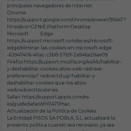
principales navegadores de Internet:
Chrome:
https://support.google.com/chrome/answer/95647?
hl=es&co=GENIE.Platform=Desktop
Microsoft Edge:
https://support.microsoft.com/es-es/microsoft-
edge/eliminar-las-cookies-en-microsoft-edge
-63947406-40ac-c3b8-57b9-2a946a29ae09
Firefox:https://support.mozilla.org/es/kb/habilitar-
y-deshabilitar-cookies-sitios-web-rastrear-
preferencias? redirectslug=habilitar-y-
deshabilitar-cookies-que-los-sitios-
we&redirectlocale=es.
Safari: https://support.apple.com/es-
es/guide/safari/sfri11471/mac.
Actualización de la Política de Cookies
La Entidad PISOS SA POBLA, S.L. actualizará la
presente política cuando sea necesario, ya sea