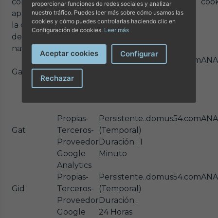
como
terceros)
de la
asocia la
cook
proporcionar funciones de redes sociales y analizar
nuestro tráfico. Puedes leer más sobre cómo usamos las
aparece en
cookie una
cookie)
cookies y cómo puedes controlarlas haciendo clic en
la caché
vez
Configuración de cookies.
Leer más
del
instalada)
navegador)
Aceptar cookies
Configurar
Propias-
Persistente.
.domus54.com
ANA
Ga
Terceros-
Duración :
Rechazar
Proveedor
1 Año
Google
Propias-
Persistente.
.domus54.com
ANA
Gat
Terceros-
(Temporal)
Proveedor
Duración : 1
Google
Minuto
Analytics
Propias-
Persistente.
.domus54.com
ANA
Gid
Terceros-
(Temporal)
Proveedor
Duración :
Google
24 Horas