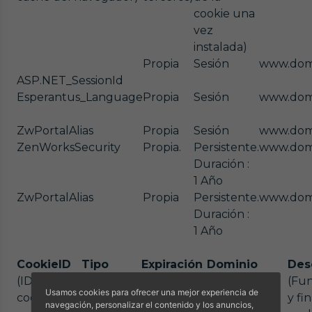
cookie una
vez
instalada)
Propia
Sesión
www.dom
ASP.NET_SessionId
Esperantus_Language
Propia
Sesión
www.dom
ZwPortalAlias
Propia
Sesión
www.dom
ZenWorksSecurity
Propia.
Persistente.
www.dom
Duración :
1 Año
ZwPortalAlias
Propia
Persistente.
www.dom
Duración :
1 Año
CookieID
Tipo
Expiración
Dominio
Des
(ID de la
(Propia o
(Fecha de
(Con qué
(Fu
Usamos cookies para ofrecer una mejor experiencia de
cookie y
de
caducidad
dominio se
y fi
navegación, personalizar el contenido y los anuncios,